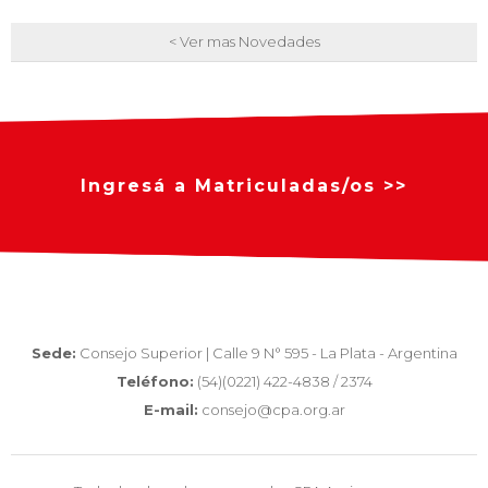
< Ver mas Novedades
Ingresá a Matriculadas/os >>
Sede:
Consejo Superior | Calle 9 N° 595 - La Plata - Argentina
Teléfono:
(54)(0221) 422-4838 / 2374
E-mail:
consejo@cpa.org.ar